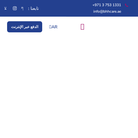
1331 753 3 971+
تابعنا :
info@bhhcare.ae
AR
الدفع عبر الإنترنت
EN