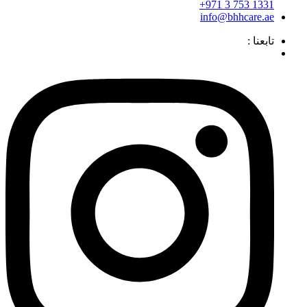
1331 753 3 971+
info@bhhcare.ae
تابعنا :