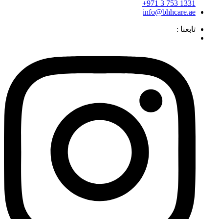
1331 753 3 971+
info@bhhcare.ae
تابعنا :